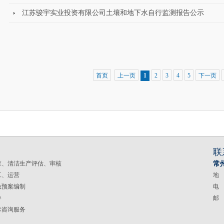
江苏骏宇实业投资有限公司土壤和地下水自行监测报告公示
首页
上一页
1
2
3
4
5
下一页
联
查、清洁生产评估、审核
常
工、运营
地
急预案编制
电 
导
邮 
术咨询服务